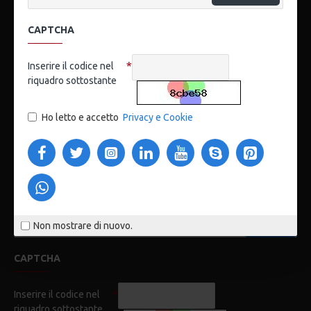
CAPTCHA
Via Eurialo 56, Roma, Italia
Inserire il codice nel
riquadro sottostante
KOSMOMARKET
Ho letto e accetto
Privacy e Cookie
SERVIZIO CLIENTI
NEWSLETTER
Non perderti alcun aggiornamento o promozione, iscriviti alla
nostra newsletter.
INVIA
Non mostrare di nuovo.
CAPTCHA
Inserire il codice nel
riquadro sottostante