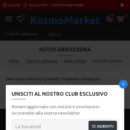
ACCEDI
REGISTRATI
I NOSTRI PARTNERS
0
0
0
KosmoMarket
Tutte le categorie
AUTOCARROZZERIA
Home
Tutte le categorie
Auto e Moto
Autocarrozzeria
Non sono presenti prodotti in questa categoria.
UNISCITI AL NOSTRO CLUB ESCLUSIVO
CONTINUA
Rimani aggiornato con notizie e promozioni
iscrivendoti alla nostra newsletter
ISCRIVITI